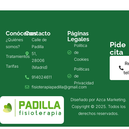
Conócenos
Contacto
Páginas
Legales
¿Quiénes
Calle de
Pide
Política
somos?
Padilla
cita
de
51,
Tratamientos
Cookies
28006
R
Tarifas
(Madrid)
Políticas
te
de
914024611
Privacidad
fisioterapiapadilla@gmail.com
Diseñado por
Azca Marketing
.
Copyright © 2025. Todos los
derechos reservados.